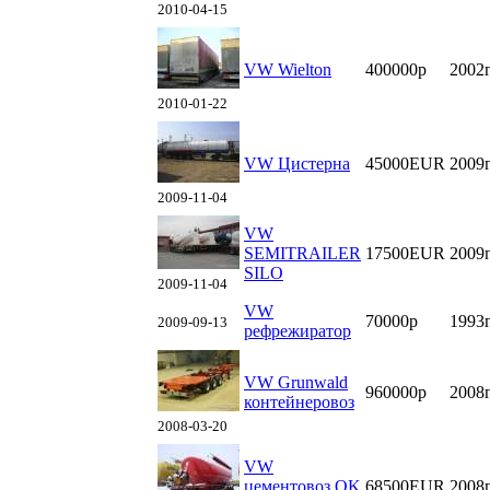
2010-04-15
VW Wielton
400000р
2002
2010-01-22
VW Цистерна
45000EUR
2009
2009-11-04
VW
SEMITRAILER
17500EUR
2009
SILO
2009-11-04
VW
70000р
1993
2009-09-13
рефрежиратор
VW Grunwald
960000р
2008
контейнеровоз
2008-03-20
VW
цементовоз OK
68500EUR
2008