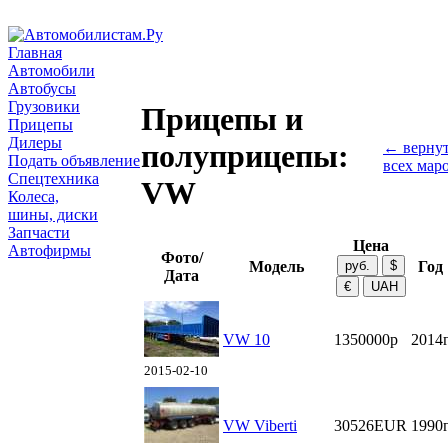
Главная
Автомобили
Автобусы
Грузовики
Прицепы и
Прицепы
Дилеры
полуприцепы:
← вернут
Подать объявление
всех мар
Спецтехника
VW
Колеса,
шины, диски
Запчасти
Цена
Автофирмы
Фото/
Модель
Год
Дата
VW 10
1350000р
2014
2015-02-10
VW Viberti
30526EUR
1990