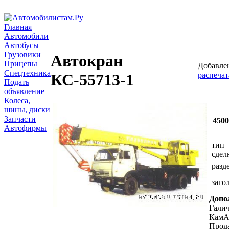
Главная
Автомобили
Автобусы
Грузовики
Автокран
Прицепы
Добавлен
Спецтехника
распечат
КС-55713-1
Подать
объявление
Колеса,
шины, диски
Запчасти
450
Автофирмы
тип
сдел
разд
заго
Допо
Галич
КамА
Прод