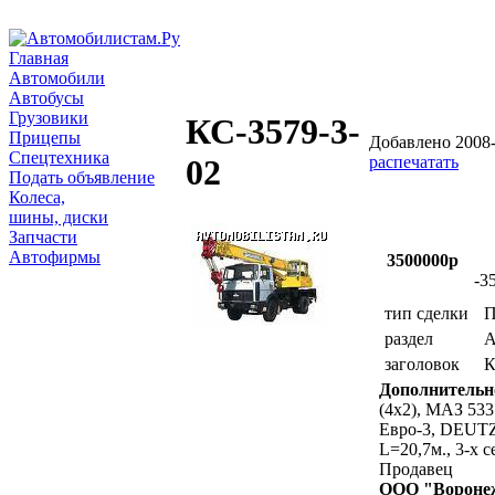
Главная
Автомобили
Автобусы
Грузовики
КС-3579-3-
Прицепы
Добавлено 2008-
Спецтехника
распечатать
02
Подать объявление
Колеса,
шины, диски
Запчасти
Автофирмы
3500000р
-3
тип сделки
П
раздел
А
заголовок
К
Дополнительн
(4х2), МАЗ 533
Евро-3, DEUTZ,
L=20,7м., 3-х с
Продавец
ООО "Вороне