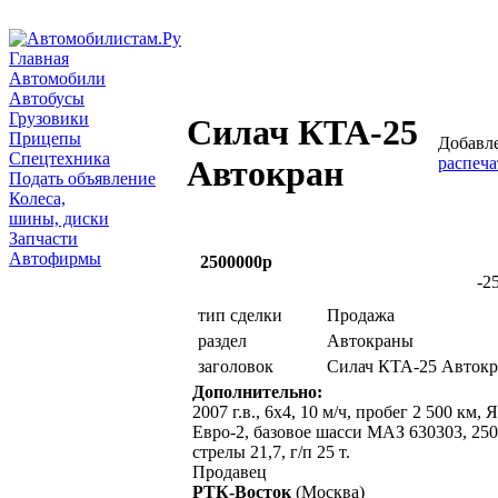
Главная
Автомобили
Автобусы
Грузовики
Силач КТА-25
Прицепы
Добавле
Спецтехника
распеча
Автокран
Подать объявление
Колеса,
шины, диски
Запчасти
Автофирмы
2500000р
-2
тип сделки
Продажа
раздел
Автокраны
заголовок
Силач КТА-25 Автокр
Дополнительно:
2007 г.в., 6х4, 10 м/ч, пробег 2 500 км,
Евро-2, базовое шасси МАЗ 630303, 250 
стрелы 21,7, г/п 25 т.
Продавец
РТК-Восток
(Москва)