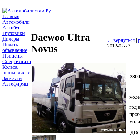
Главная
Автомобили
Автобусы
Грузовики
Daewoo Ultra
Дилеры
← вернуться
|
Подать
2012-02-27
Novus
объявление
Прицепы
Спецтехника
Колеса,
шины, диски
380
Запчасти
Автофирмы
моде
год 
проб
мод
ДВ