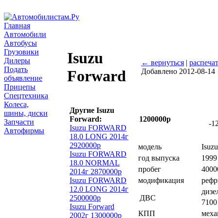
Главная
Автомобили
Автобусы
Грузовики
Isuzu
Дилеры
← вернуться
|
распечат
Подать
Добавлено 2012-08-14
Forward
объявление
Прицепы
Спецтехника
Колеса,
Другие Isuzu
шины, диски
Forward:
1200000р
Запчасти
-1
Isuzu FORWARD
Автофирмы
18.0 LONG 2014г
2920000р
модель
Isuz
Isuzu FORWARD
год выпуска
1999
18.0 NORMAL
пробег
4000
2014г 2870000р
Isuzu FORWARD
модификация
рефр
12.0 LONG 2014г
дизел
2500000р
ДВС
7100
Isuzu Forward
КПП
меха
2002г 1300000р