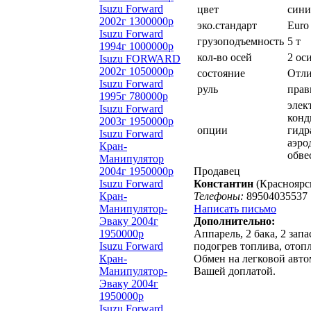
Isuzu Forward
цвет
сини
2002г 1300000р
эко.стандарт
Euro 
Isuzu Forward
грузоподъемность
5 т
1994г 1000000р
кол-во осей
2 ос
Isuzu FORWARD
2002г 1050000р
состояние
Отли
Isuzu Forward
руль
пра
1995г 780000р
элек
Isuzu Forward
конд
2003г 1950000р
опции
гидр
Isuzu Forward
аэро
Кран-
обве
Манипулятор
2004г 1950000р
Продавец
Isuzu Forward
Константин
(Красноярс
Кран-
Телефоны:
89504035537
Манипулятор-
Написать письмо
Эваку 2004г
Дополнительно:
1950000р
Аппарель, 2 бака, 2 запа
Isuzu Forward
подогрев топлива, отоп
Кран-
Обмен на легковой авто
Манипулятор-
Вашей доплатой.
Эваку 2004г
1950000р
Isuzu Forward