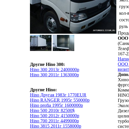
груз
кол-
сост
руль
Прод
ООО 
(Санк
Теле
167-2
Напи
ООО 
Другие Hino 300:
визит
Hino 300 2013г 2400000р
Допо
Hino 300 2011г 1363000р
Хино
фурго
Другие Hino:
Комм
Hino Другая 1983г 1770EUR
HINO
Hino RANGER 1995г 550000р
Грузо
Hino profia 1995г 1600000р
Эколо
Hino 500 2010г 82500$
Дизел
Hino 500 2012г 4150000р
цилин
Hino 700 2011г 4499000р
турбо
Hino 3815 2011г 1558000р
систе