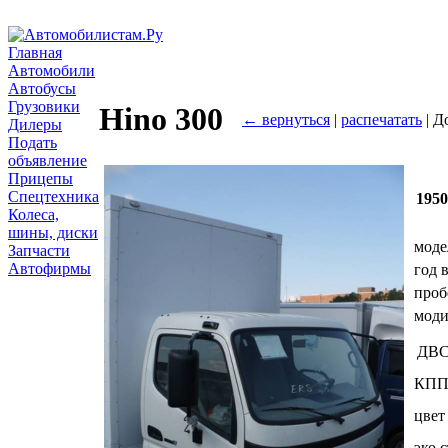
Главная
Автомобили
Автобусы
Грузовики
Hino 300
← вернуться
|
распечатать
| Д
Дилеры
Подать
объявление
Прицепы
Спецтехника
195
Колеса,
шины, диски
моде
Запчасти
Автофирмы
год 
проб
мод
ДВ
КП
цвет
эко.