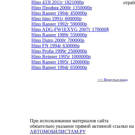
Hino 433l 2011г 1821000р
отра
Hino Профия 2000г 1350000р
Hino Ranger 1994г 450000р
Hino hino 1991г 600000р
Hino Ranger 1992г 590000р
Hino ADG-FW1EXYG 2007г 170000$
Hino Ranger 1989г 550000р
Hino Dutro 2000г 700000р
Hino FN 1994г 630000р
Hino Profia 1999г 2500000р
Hino Reinger 1995г 1000000р
Hino Ranger 1995г 1200000р
Hino Ranger 1994г 650000р
<<< Вернуться назад
При использовании материалов сайта
обязательно указание прямой активной ссылки на
АВТОМОБИЛИСТАМ.РУ