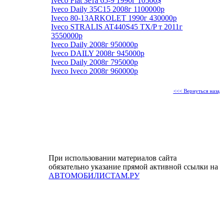
Iveco Fiat Зета 65-9 1990г 10500$
Iveco Daily 35C15 2008г 1100000р
Iveco 80-13ARKOLET 1990г 430000р
Iveco STRALIS AT440S45 TX/P т 2011г
3550000р
Iveco Daily 2008г 950000р
Iveco DAILY 2008г 945000р
Iveco Daily 2008г 795000р
Iveco Iveco 2008г 960000р
<<< Вернуться наза
При использовании материалов сайта
обязательно указание прямой активной ссылки на
АВТОМОБИЛИСТАМ.РУ