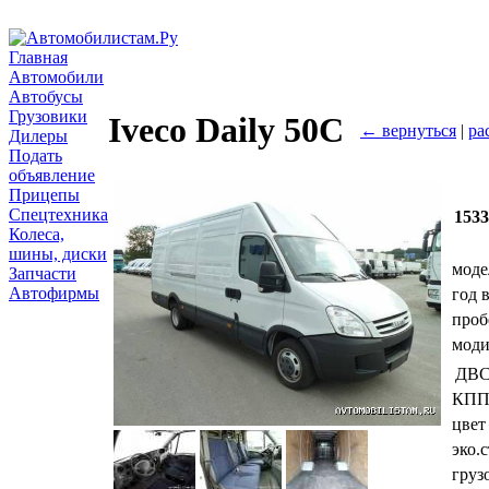
Главная
Автомобили
Автобусы
Грузовики
Iveco Daily 50C
← вернуться
|
ра
Дилеры
Подать
объявление
Прицепы
Спецтехника
153
Колеса,
шины, диски
моде
Запчасти
Автофирмы
год 
проб
мод
ДВ
КП
цвет
эко.
груз