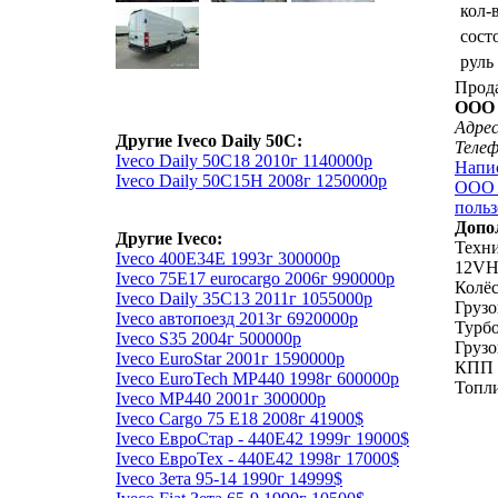
кол-
сост
руль
Прод
ООО 
Адрес
Другие Iveco Daily 50C:
Теле
Iveco Daily 50C18 2010г 1140000р
Напи
Iveco Daily 50C15H 2008г 1250000р
ООО 
польз
Допо
Другие Iveco:
Техни
Iveco 400Е34Е 1993г 300000р
12VH
Iveco 75E17 eurocargo 2006г 990000р
Колёс
Iveco Daily 35C13 2011г 1055000р
Грузо
Iveco автопоезд 2013г 6920000р
Турбо
Iveco S35 2004г 500000р
Грузо
Iveco EuroStar 2001г 1590000р
КПП 6
Iveco EuroTech MP440 1998г 600000р
Топли
Iveco MP440 2001г 300000р
Iveco Cargo 75 Е18 2008г 41900$
Iveco ЕвроСтар - 440Е42 1999г 19000$
Iveco ЕвроТех - 440Е42 1998г 17000$
Iveco Зета 95-14 1990г 14999$