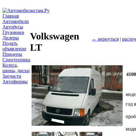
Главная
Автомобили
Автобусы
Грузовики
Volkswagen
Дилеры
← вернуться
|
распеч
Подать
LT
объявление
Прицепы
Спецтехника
Колеса,
шины, диски
410
Запчасти
Автофирмы
моде
год 
проб
мод