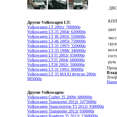
ДВ
КП
Другие Volkswagen LT:
Volkswagen LT 2001г 700000р
цвет
Volkswagen LT-35 2004г 620000р
Volkswagen LT III 2003г 550000р
эко.
Volkswagen LT-46 2005г 750000р
груз
Volkswagen LT-35 1997г 320000р
кол-
Volkswagen LT-35 1998г 340000р
Volkswagen LT35 2002г 650000р
сост
Volkswagen LT35 2004г 680000р
руль
Volkswagen LT28 2002г 500000р
Прод
Volkswagen LT-31 1991г 80000р
Влад
Volkswagen LT 35 MAXI фургон 2004г
Теле
985000р
Напи
Другие Volkswagen:
Volkswagen Crafter 35 2009г 680000р
Volkswagen Transporter 2012г 1075000р
Volkswagen Транспортер Т5 2012г 930000р
Volkswagen Transporter 2012г 930000р
Volkswagen Крафтер 35 2012г 1568000р