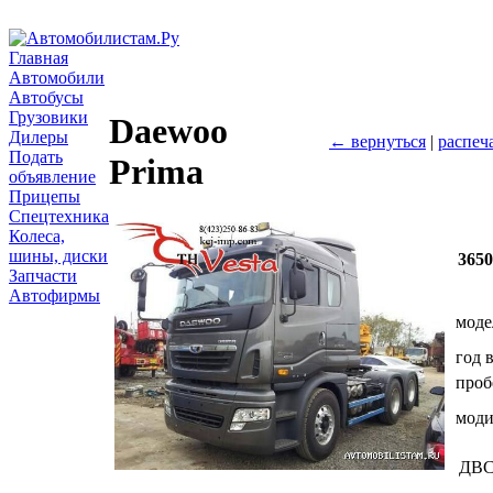
Главная
Автомобили
Автобусы
Грузовики
Daewoo
Дилеры
← вернуться
|
распеч
Подать
Prima
объявление
Прицепы
Спецтехника
Колеса,
шины, диски
365
Запчасти
Автофирмы
моде
год 
проб
мод
ДВ