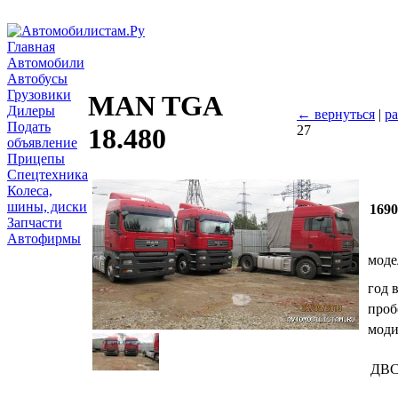
Главная
Автомобили
Автобусы
Грузовики
MAN TGA
Дилеры
← вернуться
|
ра
Подать
27
18.480
объявление
Прицепы
Спецтехника
Колеса,
шины, диски
169
Запчасти
Автофирмы
моде
год 
проб
мод
ДВ