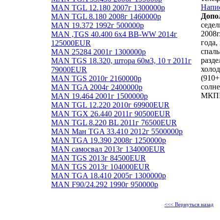
Напи
MAN TGL 12.180 2007г 1300000р
Допо
MAN TGL 8.180 2008г 1460000р
седе
MAN 19.372 1992г 500000р
2008г
MAN ,TGS 40.400 6x4 BB-WW 2014г
года,
125000EUR
спаль
MAN 25284 2001г 1300000р
разде
MAN TGS 18.320, штора 60м3, 10 т 2011г
холод
79000EUR
(910+
MAN TGS 2010г 2160000р
солне
MAN TGA 2004г 2400000р
МКПП
MAN 19.464 2001г 1500000р
MAN TGL 12.220 2010г 69900EUR
MAN TGX 26.440 2011г 90500EUR
MAN TGL 8.220 BL 2011г 76500EUR
MAN Ман TGA 33.410 2012г 5500000р
MAN TGA 19.390 2008г 1250000р
MAN самосвал 2013г 134000EUR
MAN TGS 2013г 84500EUR
MAN TGS 2013г 104000EUR
MAN TGA 18.410 2005г 1300000р
MAN F90/24.292 1990г 950000р
<<< Вернуться назад