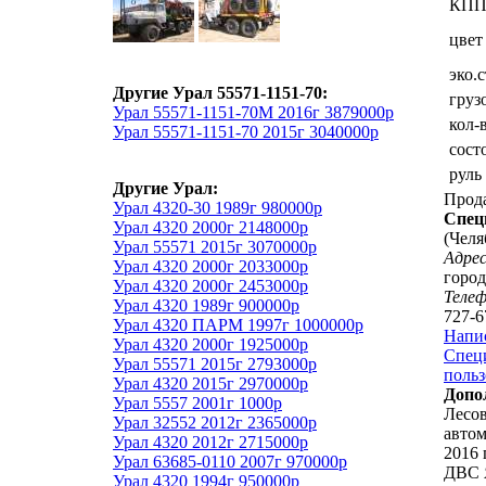
КП
цвет
эко.
Другие Урал 55571-1151-70:
груз
Урал 55571-1151-70М 2016г 3879000р
кол-
Урал 55571-1151-70 2015г 3040000р
сост
руль
Другие Урал:
Прод
Урал 4320-30 1989г 980000р
Спец
Урал 4320 2000г 2148000р
(Челя
Урал 55571 2015г 3070000р
Адрес
Урал 4320 2000г 2033000р
горо
Урал 4320 2000г 2453000р
Теле
Урал 4320 1989г 900000р
727-6
Урал 4320 ПАРМ 1997г 1000000р
Напи
Урал 4320 2000г 1925000р
Специ
Урал 55571 2015г 2793000р
польз
Урал 4320 2015г 2970000р
Допо
Урал 5557 2001г 1000р
Лесов
Урал 32552 2012г 2365000р
автом
Урал 4320 2012г 2715000р
2016 г
Урал 63685-0110 2007г 970000р
ДВС Я
Урал 4320 1994г 950000р