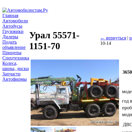
Главная
Автомобили
Автобусы
Грузовики
Урал 55571-
Дилеры
← вернуться
|
р
Подать
10-14
1151-70
объявление
Прицепы
Спецтехника
Колеса,
шины, диски
365
Запчасти
Автофирмы
моде
год 
проб
мод
ДВ