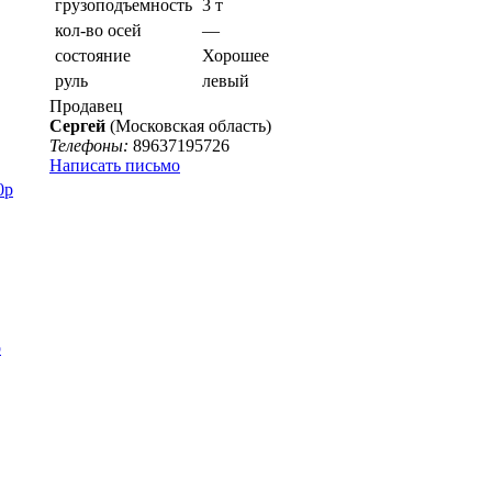
грузоподъемность
3 т
кол-во осей
—
состояние
Хорошее
руль
левый
Продавец
Сергей
(Московская область)
Телефоны:
89637195726
Написать письмо
0р
р