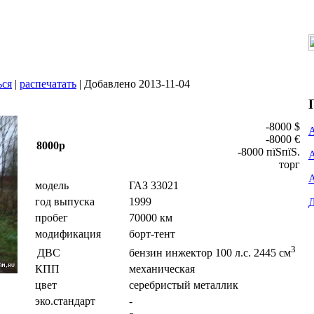
ься
|
распечатать
| Добавлено 2013-11-04
-8000 $
-8000 €
8000р
-8000 пїЅпїЅ.
торг
модель
ГАЗ 33021
год выпуска
1999
пробег
70000 км
модификация
борт-тент
3
ДВС
бензин инжектор 100 л.с. 2445 см
КПП
механическая
цвет
серебристый металлик
эко.стандарт
-