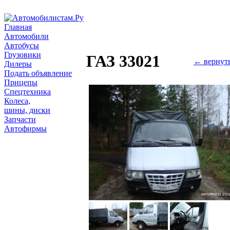
Главная
Автомобили
Автобусы
Грузовики
ГАЗ 33021
← вернут
Дилеры
Подать объявление
Прицепы
Спецтехника
Колеса,
шины, диски
Запчасти
Автофирмы