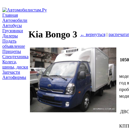
Главная
Автомобили
Автобусы
Грузовики
Kia Bongo 3
← вернуться
|
распечата
Дилеры
Подать
объявление
Прицепы
Спецтехника
105
Колеса,
шины, диски
Запчасти
моде
Автофирмы
год 
проб
мод
ДВ
КП