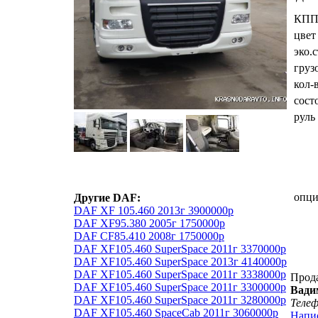
КП
цвет
эко.
груз
кол-
сост
руль
опц
Другие DAF:
DAF XF 105.460 2013г 3900000р
DAF XF95.380 2005г 1750000р
DAF CF85.410 2008г 1750000р
DAF XF105.460 SuperSpace 2011г 3370000р
DAF XF105.460 SuperSpace 2013г 4140000р
DAF XF105.460 SuperSpace 2011г 3338000р
Прод
DAF XF105.460 SuperSpace 2011г 3300000р
Вади
DAF XF105.460 SuperSpace 2011г 3280000р
Теле
DAF XF105.460 SpaceCab 2011г 3060000р
Напи