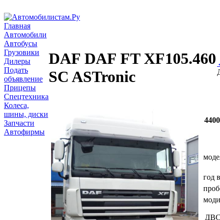
Главная
Автомобили
Автобусы
Грузовики
DAF DAF FT XF105.460
Дилеры
Подать
SC ASTronic
объявление
Прицепы
Спецтехника
Колеса,
шины, диски
440
Запчасти
Автофирмы
моде
год 
проб
мод
ДВ