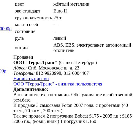
цвет
жёлтый металлик
эко.стандарт
Euro II
грузоподъемность
25 т
кол-во осей
—
0000р
состояние
-
руль
левый
ABS, EBS, электропакет, автономный
опции
отопитель
Продавец
ООО "Терра-Транс"
(Санкт-Петербург)
Адрес:
Спб, Московское ш. д. 23
00р
Телефоны:
812-9920998, 812-6004467
Написать письмо
ООО "Терра-Транс" - визитка пользователя
Дополнительно:
В отличном тех. состоянии. Обслуживание в собственной
рем.базе.
В продаже 3 самосвала Foton 2007 года. с пробегами (40
т.км., 70 т.км., 200 т.км.)
Так же продаем 2 погрузчика Bobcat S175 - 2005 г.в.; S185 
2005 г.в., (ковш, вилы) 1 погрузчик L160