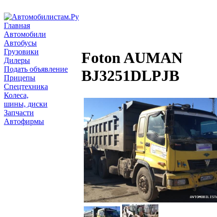
Главная
Автомобили
Автобусы
Грузовики
Foton AUMAN
Дилеры
Подать объявление
BJ3251DLPJB
Прицепы
Спецтехника
Колеса,
шины, диски
Запчасти
Автофирмы