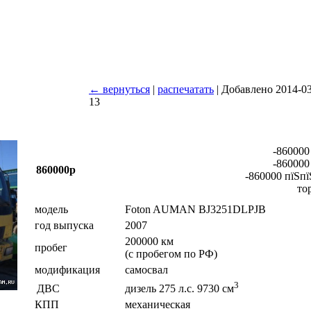
← вернуться
|
распечатать
| Добавлено 2014-03
13
-860000
-860000
860000р
-860000 пїЅпї
то
модель
Foton AUMAN BJ3251DLPJB
год выпуска
2007
200000 км
пробег
(с пробегом по РФ)
модификация
самосвал
3
ДВС
дизель 275 л.с. 9730 см
КПП
механическая