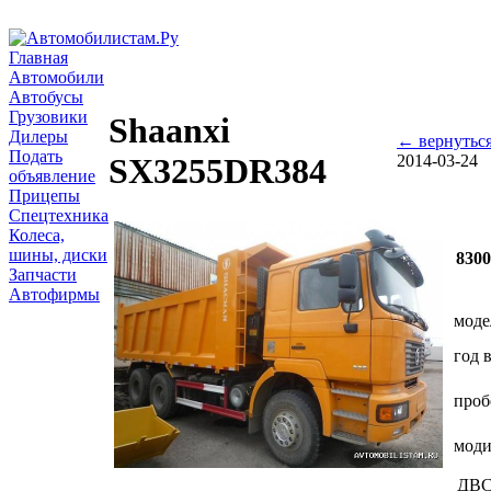
Главная
Автомобили
Автобусы
Грузовики
Shaanxi
Дилеры
← вернутьс
Подать
2014-03-24
SX3255DR384
объявление
Прицепы
Спецтехника
Колеса,
шины, диски
8300
Запчасти
Автофирмы
моде
год 
проб
мод
ДВ