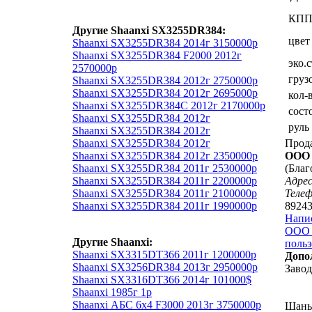
КП
Другие Shaanxi SX3255DR384:
цвет
Shaanxi SX3255DR384 2014г 3150000р
Shaanxi SX3255DR384 F2000 2012г
эко.
2570000р
груз
Shaanxi SX3255DR384 2012г 2750000р
Shaanxi SX3255DR384 2012г 2695000р
кол-
Shaanxi SX3255DR384С 2012г 2170000р
сост
Shaanxi SX3255DR384 2012г
руль
Shaanxi SX3255DR384 2012г
Shaanxi SX3255DR384 2012г
Прод
Shaanxi SX3255DR384 2012г 2350000р
ООО 
Shaanxi SX3255DR384 2011г 2530000р
(Благ
Shaanxi SX3255DR384 2011г 2200000р
Адрес
Shaanxi SX3255DR384 2011г 2100000р
Теле
Shaanxi SX3255DR384 2011г 1990000р
8924
Напи
ООО 
Другие Shaanxi:
польз
Shaanxi SX3315DT366 2011г 1200000р
Допо
Shaanxi SX3256DR384 2013г 2950000р
Завод
Shaanxi SX3316DT366 2014г 101000$
Shaanxi 1985г 1р
Shaanxi АБС 6x4 F3000 2013г 3750000р
Шаньс