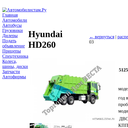
Главная
Автомобили
Автобусы
Грузовики
Hyundai
Дилеры
← вернуться
|
распе
Подать
03
HD260
объявление
Прицепы
Спецтехника
Колеса,
шины, диски
512
Запчасти
Автофирмы
моде
год 
проб
мод
ДВ
КП