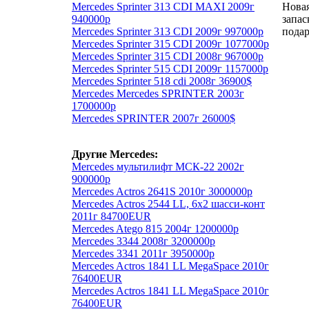
Mercedes Sprinter 313 CDI MAXI 2009г
Новая
940000р
запас
Mercedes Sprinter 313 CDI 2009г 997000р
подар
Mercedes Sprinter 315 CDI 2009г 1077000р
Mercedes Sprinter 315 CDI 2008г 967000р
Mercedes Sprinter 515 CDI 2009г 1157000р
Mercedes Sprinter 518 cdi 2008г 36900$
Mercedes Mercedes SPRINTER 2003г
1700000р
Mercedes SPRINTER 2007г 26000$
Другие Mercedes:
Mercedes мультилифт МСК-22 2002г
900000р
Mercedes Actros 2641S 2010г 3000000р
Mercedes Actros 2544 LL, 6х2 шасси-конт
2011г 84700EUR
Mercedes Atego 815 2004г 1200000р
Mercedes 3344 2008г 3200000р
Mercedes 3341 2011г 3950000р
Mercedes Actros 1841 LL MegaSpace 2010г
76400EUR
Mercedes Actros 1841 LL MegaSpace 2010г
76400EUR