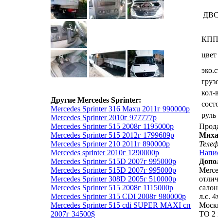
ДВ
КП
цвет
эко.
груз
кол-
Другие Mercedes Sprinter:
сост
Mercedes Sprinter 316 Maxu 2011г 990000р
руль
Mercedes Sprinter 2010г 977777р
Mercedes Sprinter 515 2008г 1195000р
Прод
Mercedes Sprinter 515 2012г 1799689р
Миха
Mercedes Sprinter 210 2011г 890000р
Теле
Mercedes sprinter 2010г 1290000р
Напи
Mercedes Sprinter 515D 2007г 995000р
Допо
Mercedes Sprinter 515D 2007г 995000р
Merce
Mercedes Sprinter 308D 2005г 510000р
отли
Mercedes Sprinter 515 2008г 1115000р
салон
Mercedes Sprinter 315 CDI 2008г 980000р
л.с. 
Mercedes Sprinter 515 cdi SUPER MAXI сп
Москв
2007г 34500$
ТО 2 