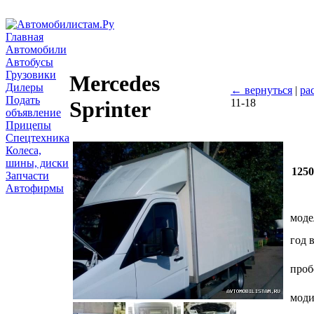
Главная
Автомобили
Автобусы
Грузовики
Mercedes
Дилеры
← вернуться
|
ра
Подать
11-18
Sprinter
объявление
Прицепы
Спецтехника
Колеса,
шины, диски
125
Запчасти
Автофирмы
моде
год 
проб
мод