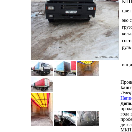
КП
цвет
эко.
груз
кол-
сост
руль
опц
Прод
kamrt
Теле
Напи
Допо
прода
года 
пробе
дизел
МКПП