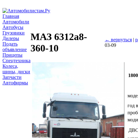
Главная
Автомобили
Автобусы
Грузовики
МАЗ 6312а8-
Дилеры
← вернуться
|
р
Подать
03-09
360-10
объявление
Прицепы
Спецтехника
Колеса,
шины, диски
180
Запчасти
Автофирмы
моде
год 
проб
мод
ДВ