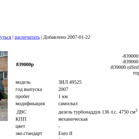
уться
|
распечатать
| Добавлено 2007-01-22
-839000
-839000
839000р
-839000 пїЅпї
то
модель
ЗИЛ 49525
год выпуска
2007
пробег
1 км
модификация
самосвал
3
ДВС
дизель турбонаддув 136 л.с. 4750 см
КПП
механическая
цвет
-
эко.стандарт
Euro II