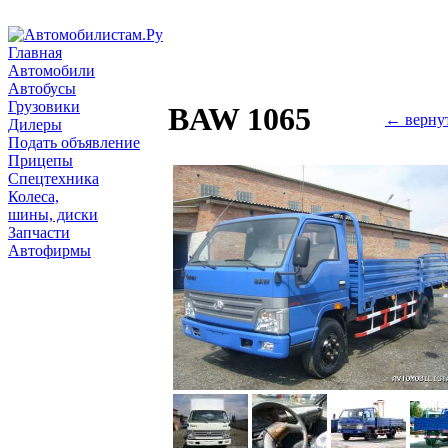
Главная
Автомобили
Автобусы
Грузовики
BAW 1065
← верну
Дилеры
Подать объявление
Прицепы
Спецтехника
Колеса,
шины, диски
Запчасти
Автофирмы