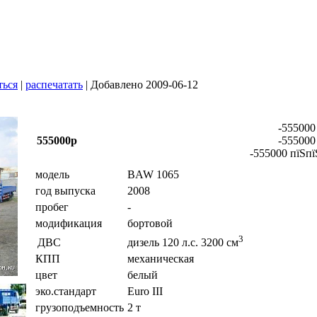
ться
|
распечатать
| Добавлено 2009-06-12
-555000
555000р
-555000
-555000 пїЅпї
модель
BAW 1065
год выпуска
2008
пробег
-
модификация
бортовой
3
ДВС
дизель 120 л.с. 3200 см
КПП
механическая
цвет
белый
эко.стандарт
Euro III
грузоподъемность
2 т