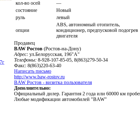
кол-во осей
—
состояние
Новый
руль
левый
ABS, автономный отопитель,
опции
кондиционер, предпусковой подогрев
двигателя
Продавец
BAW Ростов
(Ростов-на-Дону)
Адрес:
ул.Белорусская, 196"А"
Телефоны:
8-928-107-85-05, 8(863)279-50-34
7г
Факс: 8(863)220-63-40
Написать письмо
http://www.baw-rostov.ru
BAW Ростов - визитка пользователя
Дополнительно:
Официальный дилер. Гарантия 2 года или 60000 км пробе
Любые модификации автомобилей "BAW"