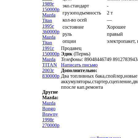
1989г
эко.стандарт
-
150000р
грузоподъемность
2 т
Mazda
кол-во осей
—
Titan
1995г
состояние
Хорошее
360000р
руль
правый
Mazda
опции
электропакет,
Titan
1991г
Продавец
150000р
Эдик
(Пермь)
Mazda
Телефоны:
89048446749 8912783943
TITAN
Написать письмо
2003г
Дополнительно:
830000р
Два топливных бака,спойлер,новые 
аккумуляторы,стартер,сцепление,дв
ппосле кап.ремонта
Другие
Mazda:
Mazda
Bongo
Brawny
1998г
270000р
<<< Вернуться назад