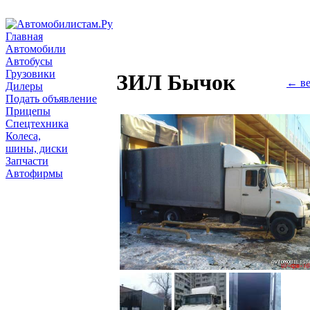
Главная
Автомобили
Автобусы
Грузовики
ЗИЛ Бычок
← ве
Дилеры
Подать объявление
Прицепы
Спецтехника
Колеса,
шины, диски
Запчасти
Автофирмы