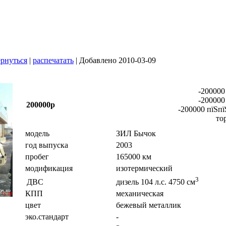
рнуться
|
распечатать
| Добавлено 2010-03-09
-200000
-200000
200000р
-200000 пїЅпї
то
модель
ЗИЛ Бычок
год выпуска
2003
пробег
165000 км
модификация
изотермический
3
ДВС
дизель 104 л.с. 4750 см
КПП
механическая
цвет
бежевый металлик
эко.стандарт
-