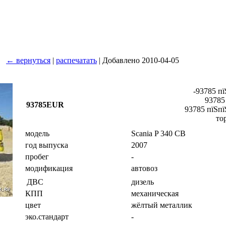
← вернуться
|
распечатать
| Добавлено 2010-04-05
-93785 пї
93785
93785EUR
93785 пїЅпї
то
модель
Scania P 340 CB
год выпуска
2007
пробег
-
модификация
автовоз
дизель
ДВС
КПП
механическая
цвет
жёлтый металлик
эко.стандарт
-