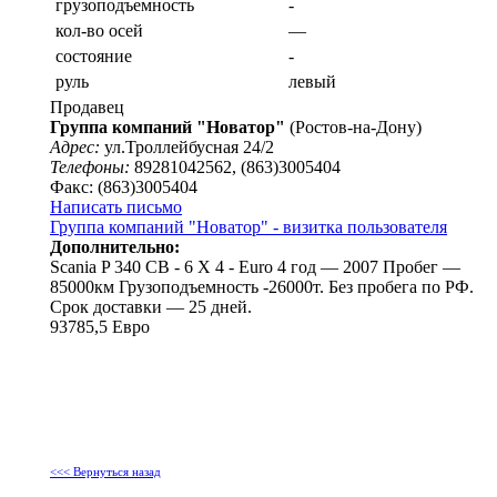
грузоподъемность
-
кол-во осей
—
состояние
-
руль
левый
Продавец
Группа компаний "Новатор"
(Ростов-на-Дону)
Адрес:
ул.Троллейбусная 24/2
Телефоны:
89281042562, (863)3005404
Факс: (863)3005404
Написать письмо
Группа компаний "Новатор" - визитка пользователя
Дополнительно:
Scania P 340 CB - 6 X 4 - Euro 4 год — 2007 Пробег —
85000км Грузоподъемность -26000т. Без пробега по РФ.
Срок доставки — 25 дней.
93785,5 Евро
<<< Вернуться назад