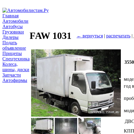
Главная
Автомобили
Автобусы
Грузовики
FAW 1031
← вернуться
|
распечатать
|
Дилеры
Подать
объявление
Прицепы
Спецтехника
355
Колеса,
шины, диски
Запчасти
моде
Автофирмы
год 
проб
мод
ДВ
КП