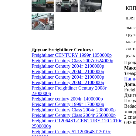
КП
цвет
эко.
груз
кол-
сост
Другие Freightliner Century:
Freightliner CENTURY 1999г 1050000р
руль
Freightliner Century Class 2007г 624000р
Прод
Freightliner Century 2004г 2100000р
Мак
Freightliner Century 2004г 2100000р
Теле
Freightliner Century 2004г 2100000р
Напи
Freightliner Century 2004г 2100000р
Допо
Freightliner Freightliner Century 2008г
Freig
2300000р
Двига
Freightliner century 2004г 1400000р
Полу
Freightliner Century 1999г 1700000р
Веба
Freightliner Century Class 2004г 2380000р
холо
Freightliner Century Class 2004г 2500000р
2 спа
Freightliner C12064ST-CENTURY 120 2010г
69200
2500000р
Freightliner Century ST120064ST 2010г