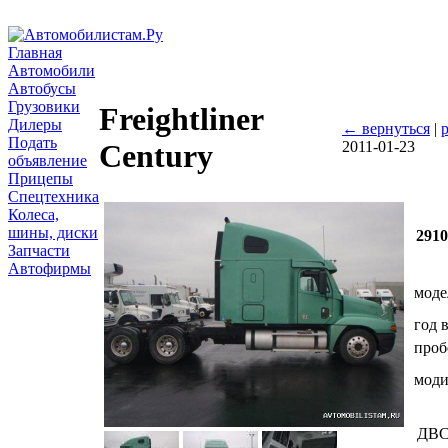
Главная
Автомобили
Автобусы
Грузовики
Freightliner
Дилеры
← вернуться
|
Подать
2011-01-23
Century
объявление
Прицепы
Спецтехника
Колеса,
шины, диски
291
Запчасти
Автофирмы
моде
год 
проб
мод
ДВ