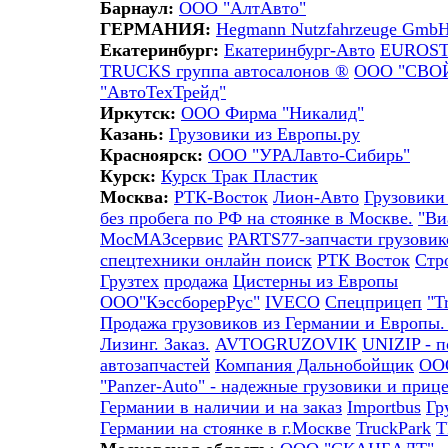
Барнаул:
ООО "АлтАвто"
ГЕРМАНИЯ:
Hegmann Nutzfahrzeuge Gmb
Екатеринбург:
Екатеринбург-Авто
EUROS
TRUCKS группа автосалонов ®
ООО "СВОЙ
"АвтоТехТрейд"
Иркутск:
ООО Фирма "Никалид"
Казань:
Грузовики из Европы.ру
Красноярск:
ООО "УРАЛавто-Сибирь"
Курск:
Курск Трак Пластик
Москва:
РТК-Восток
Лион-Авто
Грузовики
без пробега по РФ на стоянке в Москве.
"Ви
МосМАЗсервис
PARTS77-запчасти грузовик
спецтехники онлайн поиск
РТК Восток
Стр
Грузтех
продажа
Цистерны из Европы
ООО"КэссборерРус"
IVECO
Спецприцеп
"T
Продажа грузовиков из Германии и Европы.
Лизинг. Заказ.
AVTOGRUZOVIK
UNIZIP - п
автозапчастей
Компания Дальнобойщик
OO
"Panzer-Auto" - надежные грузовики и приц
Германии в наличии и на заказ
Importbus
Гр
Германии на стоянке в г.Москве
TruckPark
Т