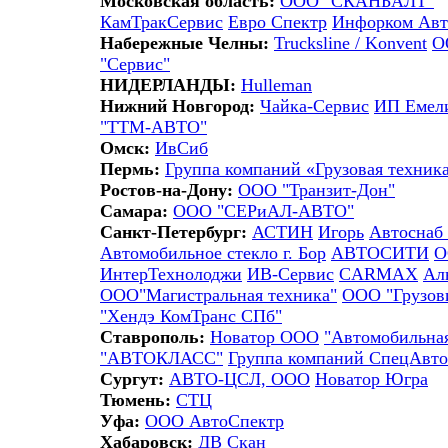
Московская область:
ООО "СКАНБАЛТ"
КамТракСервис
Евро Спектр
Инфорком Авт
Набережные Челны:
Trucksline / Konvent
О
"Сервис"
НИДЕРЛАНДЫ:
Hulleman
Нижний Новгород:
Чайка-Сервис
ИП Емели
"ТТМ-АВТО"
Омск:
ИвСиб
Пермь:
Группа компаний «Грузовая техник
Ростов-на-Дону:
ООО "Транзит-Дон"
Самара:
ООО "СЕРиАЛ-АВТО"
Санкт-Петербург:
АСТИН
Игорь
Автоснаб 
Автомобильное стекло г. Бор
АВТОСИТИ
О
ИнтерТехнолоджи
ИВ-Сервис
CARMAX
Ал
ООО"Магистральная техника"
ООО "Грузови
"Хендэ КомТранс СПб"
Ставрополь:
Новатор ООО
"Автомобильна
"АВТОКЛАСС"
Группа компаний СпецАвт
Сургут:
АВТО-ЦСЛ, ООО
Новатор Югра
Тюмень:
СТЦ
Уфа:
ООО АвтоСпектр
Хабаровск:
ДВ Скан