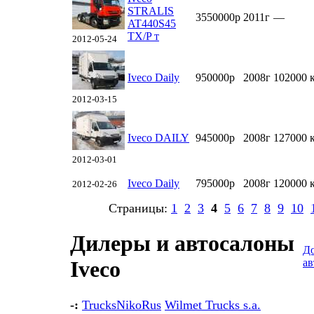
STRALIS
3550000р
2011г
—
AT440S45
TX/P т
2012-05-24
Iveco Daily
950000р
2008г
102000 
2012-03-15
Iveco DAILY
945000р
2008г
127000 
2012-03-01
Iveco Daily
795000р
2008г
120000 
2012-02-26
Страницы:
1
2
3
4
5
6
7
8
9
10
Дилеры и автосалоны
Д
ав
Iveco
-:
TrucksNikoRus
Wilmet Trucks s.a.