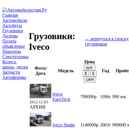
Главная
Автомобили
Автобусы
Грузовики
Грузовики:
Дилеры
← вернуться к списку
Подать
грузовиков
Iveco
объявление
Прицепы
Спецтехника
Колеса,
Цена
шины, диски
Фото/
Модель
Год
Пробе
Запчасти
Дата
Автофирмы
Iveco
790000р
1996г
990 км
EuroTech
2012-12-05
АРХИВ
Iveco Stralis
1140000р
2003г
900000 