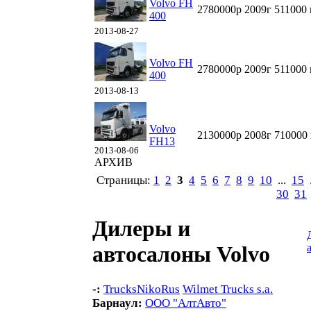
Volvo FH
2780000р
2009г
511000
400
2013-08-27
Volvo FH
2780000р
2009г
511000
400
2013-08-13
Volvo
2130000р
2008г
710000
FH13
2013-08-06
АРХИВ
Страницы:
1
2
3
4
5
6
7
8
9
10
...
15
.
30
31
Дилеры и
автосалоны Volvo
-:
TrucksNikoRus
Wilmet Trucks s.a.
Барнаул:
ООО "АлтАвто"