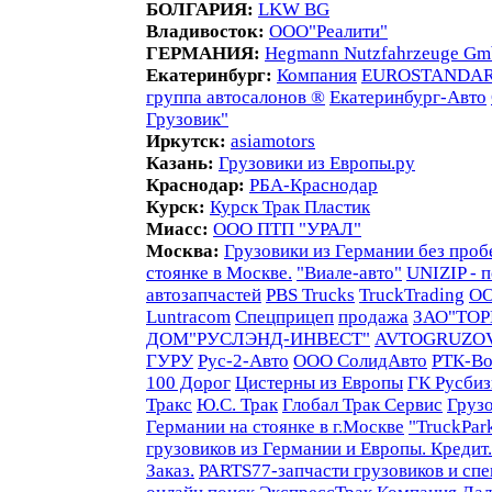
БОЛГАРИЯ:
LKW BG
Владивосток:
ООО"Реалити"
ГЕРМАНИЯ:
Hegmann Nutzfahrzeuge G
Екатеринбург:
Компания
EUROSTANDAR
группа автосалонов ®
Екатеринбург-Авто
Грузовик"
Иркутск:
asiamotors
Казань:
Грузовики из Европы.ру
Краснодар:
РБА-Краснодар
Курск:
Курск Трак Пластик
Миасс:
ООО ПТП "УРАЛ"
Москва:
Грузовики из Германии без проб
стоянке в Москве.
"Виале-авто"
UNIZIP - 
автозапчастей
PBS Trucks
TruckTrading
ОО
Luntracom
Спецприцеп
продажа
ЗАО"ТО
ДОМ"РУСЛЭНД-ИНВЕСТ"
AVTOGRUZO
ГУРУ
Рус-2-Авто
OOO СолидАвто
РТК-Во
100 Дорог
Цистерны из Европы
ГК Русбиз
Тракс
Ю.С. Трак
Глобал Трак Сервис
Грузо
Германии на стоянке в г.Москве
"TruckPar
грузовиков из Германии и Европы. Кредит.
Заказ.
PARTS77-запчасти грузовиков и сп