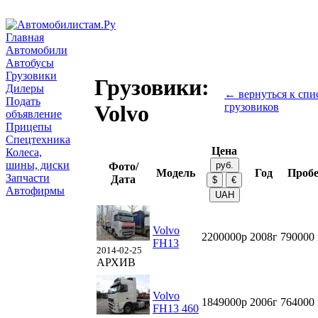
Главная
Автомобили
Автобусы
Грузовики
Грузовики:
Дилеры
← вернуться к спи
Подать
грузовиков
Volvo
объявление
Прицепы
Спецтехника
Цена
Колеса,
шины, диски
Фото/
Модель
Год
Пробе
Запчасти
Дата
Автофирмы
Volvo
2200000р
2008г
790000
FH13
2014-02-25
АРХИВ
Volvo
1849000р
2006г
764000
FH13 460