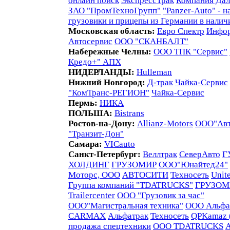
онлайн поиск
ЭкспрессТрак
Компания Да
ЗАО "ПромТехноГрупп"
"Panzer-Auto" - 
грузовики и прицепы из Германии в наличи
Московская область:
Евро Спектр
Инфо
Автосервис
ООО "СКАНБАЛТ"
Набережные Челны:
ООО ТПК "Сервис"
Кредо+" АПХ
НИДЕРЛАНДЫ:
Hulleman
Нижний Новгород:
Д-трак
Чайка-Сервис
"КомТранс-РЕГИОН"
Чайка-Сервис
Пермь:
НИКА
ПОЛЬША:
Bistrans
Ростов-на-Дону:
Allianz-Motors
ООО"Авт
"Транзит-Дон"
Самара:
VICauto
Санкт-Петербург:
Веллтрак
СеверАвто
Г
ХОЛДИНГ
ГРУЗОМИР
ООО"Юнайтед24"
Моторс, ООО
АВТОСИТИ
Техносеть
Unit
Группа компаний "TDATRUCKS"
ГРУЗОМ
Trailercenter
ООО "Грузовик за час"
ООО"Магистральная техника"
ООО Альфа
CARMAX
Альфатрак
Техносеть
QPKamaz 
продажа спецтехники
ООО TDATRUCKS
А