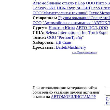
Автомобильное стекло г. Бор
ООО ИнтерТ
Convoy-T&T
НВБ-Груп
АСТИН
Евро Спек
ООО"Магистральная техника"
ТехноМото
Ставрополь:
Группа компаний СпецАвто
ООО
"Автомобильная компания "АВТОК
Сургут:
Новатор Югра
АВТО-ЦСЛ, ООО
США:
Selena International Inc
TruckExpo
Томск:
ООО "РегионТрейд"
Хабаровск:
ДВ Скан
Ярославль:
BaitekMachinery
<<< Вернуться назад
При использовании материалов сайта
обязательно указание прямой активной
ссылки на
АВТОМОБИЛИСТАМ.РУ
Сд
Bi