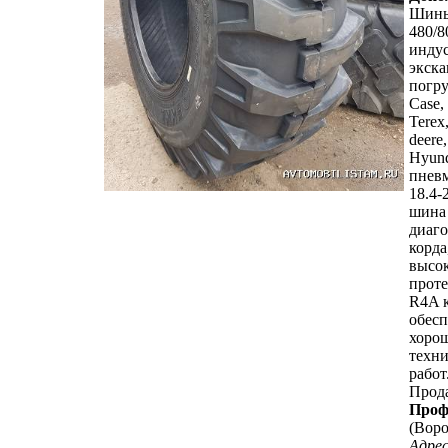
Шины
480/8
инду
экска
погр
Case,
Terex
deere
Hyund
пневм
18.4-
шина 
диаго
корда
высо
проте
R4A 
обес
хоро
техни
работ
Прод
Проф
(Вор
Адрес