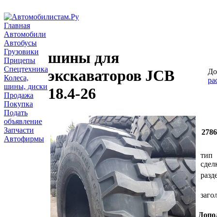
Главная
Автомобили
Автобусы
Грузовики
шины для
Прицепы
Спецтехника
экскаваторов JCB
До
Колеса,
ра
шины, диски
18.4-26
Продажа
Покупка
Подать
объявление
Запчасти
278
Автофирмы
тип
сдел
разд
заго
Допо