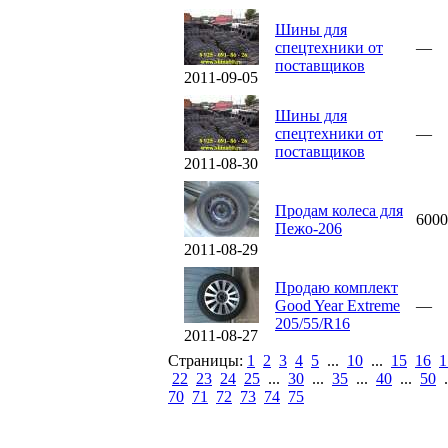
Шины для
спецтехники от
—
поставщиков
2011-09-05
Шины для
спецтехники от
—
поставщиков
2011-08-30
Продам колеса для
6000
Пежо-206
2011-08-29
Продаю комплект
Good Year Extreme
—
205/55/R16
2011-08-27
Страницы:
1
2
3
4
5
...
10
...
15
16
1
22
23
24
25
...
30
...
35
...
40
...
50
.
70
71
72
73
74
75