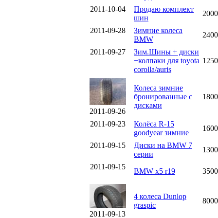
2011-10-04
Продаю комплект
2000
шин
2011-09-28
Зимние колеса
2400
BMW
2011-09-27
Зим.Шины + диски
+колпаки для toyota
1250
corolla/auris
Колеса зимние
бронированные с
1800
дисками
2011-09-26
2011-09-23
Колёса R-15
1600
goodyear зимние
2011-09-15
Диски на BMW 7
1300
серии
2011-09-15
BMW x5 r19
3500
4 колеса Dunlop
8000
graspic
2011-09-13