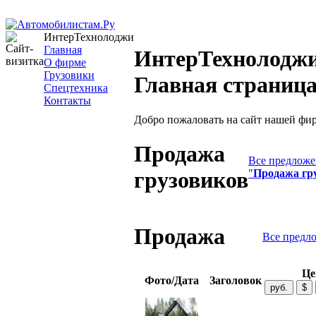
ИнтерТехнолоджи
Главная
ИнтерТехнолоджи
О фирме
Грузовики
Главная страниц
Спецтехника
Контакты
Добро пожаловать на сайт нашей фи
Продажа
Все предложе
"
Продажа гр
грузовиков
Продажа
Все предл
Це
Фото/Дата
Заголовок