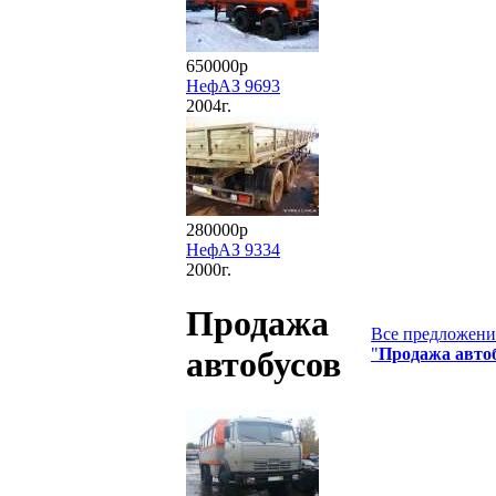
650000р
НефАЗ 9693
2004г.
280000р
НефАЗ 9334
2000г.
Продажа
Все предложения
"
Продажа авто
автобусов