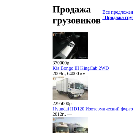
Продажа
Все предложен
"
Продажа гру
грузовиков
370000р
Kia Bongo III KingCab 2WD
2009г., 64000 км
2295000р
Hyundai HD120 Изотермический фург
2012г., —