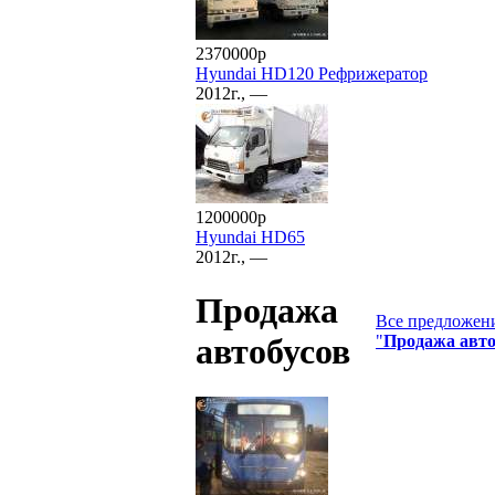
2370000р
Hyundai HD120 Рефрижератор
2012г., —
1200000р
Hyundai HD65
2012г., —
Продажа
Все предложени
"
Продажа авто
автобусов