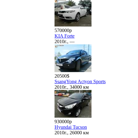
570000р
KIA Forte
2010г., —
20500$
SsangYong Actyon Sports
2010г., 34000 км
930000р
Hyundai Tucson
2010г., 26000 км