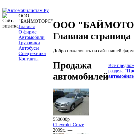
ООО
"БАЙМОТОРС"
ООО "БАЙМОТО
Главная
О фирме
Главная страница
Автомобили
Грузовики
Автобусы
Добро пожаловать на сайт нашей фирм
Спецтехника
Контакты
Продажа
Все предлож
раздела "
Пр
автомобилей
автомобиле
550000р
Chevrolet Cruze
2009г., —