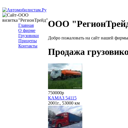
ООО
"РегионТрейд"
ООО "РегионТрейд
Главная
О фирме
Грузовики
Добро пожаловать на сайт нашей фирмы
Прицепы
Контакты
Продажа грузовик
750000р
КАМАЗ 54115
2001г., 53000 км