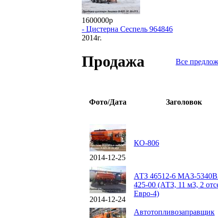
1600000р
- Цистерна Сеспель 964846
2014г.
Продажа
Все предло
Фото/Дата
Заголовок
КО-806
2014-12-25
АТЗ 46512-6 МАЗ-5340В
425-00 (АТЗ, 11 м3, 2 отс
Евро-4)
2014-12-24
Автотопливозаправщик