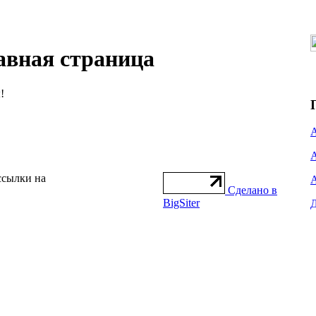
авная страница
!
ссылки на
Сделано в
BigSiter