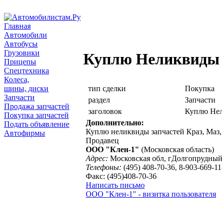
Главная
Автомобили
Автобусы
Грузовики
Куплю Неликвиды 
Прицепы
Спецтехника
Колеса,
шины, диски
тип сделки
Покупка
Запчасти
раздел
Запчасти
Продажа запчастей
заголовок
Куплю Нел
Покупка запчастей
Дополнительно:
Подать объявление
Куплю неликвиды запчастей Краз, Маз,
Автофирмы
Продавец
ООО "Клен-1"
(Московская область)
Адрес:
Московская обл, гДолгопрудный
Телефоны:
(495) 408-70-36, 8-903-669-11
Факс: (495)408-70-36
Написать письмо
ООО "Клен-1" - визитка пользователя