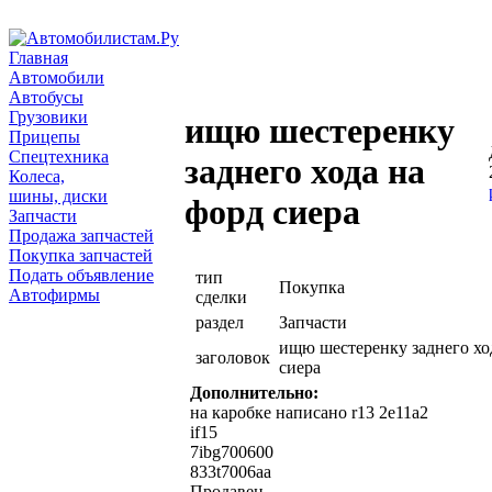
Главная
Автомобили
Автобусы
Грузовики
ищю шестеренку
Прицепы
Спецтехника
заднего хода на
Колеса,
шины, диски
форд сиера
Запчасти
Продажа запчастей
Покупка запчастей
Подать объявление
тип
Покупка
Автофирмы
сделки
раздел
Запчасти
ищю шестеренку заднего хо
заголовок
сиера
Дополнительно:
на каробке написано r13 2e11a2
if15
7ibg700600
833t7006aa
Продавец