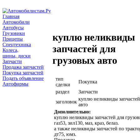
Главная
Автомобили
Автобусы
Грузовики
куплю неликвиды
Прицепы
Спецтехника
запчастей для
Колеса,
шины, диски
грузовых авто
Запчасти
Продажа запчастей
Покупка запчастей
Подать объявление
тип
Покупка
Автофирмы
сделки
раздел
Запчасти
куплю неликвиды запчастей
заголовок
авто
Дополнительно:
куплю неликвиды запчастей для грузовы
газ53, зил130, маз, краз, белаз.
а также неликвиды запчастей по тракто
дт75, юмз.
Продавец