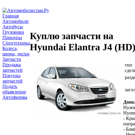
Главная
Автомобили
Автобусы
Грузовики
Куплю запчасти на
Прицепы
Спецтехника
Hyundai Elantra J4 (HD
Колеса,
шины, диски
Запчасти
Продажа
тип
запчастей
сдел
Покупка
разд
запчастей
Подать
заго
объявление
Автофирмы
Допо
Нужн
Hyund
- Кры
напр
- Бам
- Чет