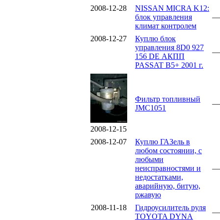
2008-12-28
NISSAN MICRA K12:
блок управления
—
климат контролем
2008-12-27
Куплю блок
управления 8D0 927
—
156 DE АКПП
PASSAT B5+ 2001 г.
Фильтр топливный
—
JMC1051
2008-12-15
2008-12-07
Куплю ГАЗель в
любом состоянии, с
любыми
неисправностями и
—
недостатками,
аварийную, битую,
ржавую
2008-11-18
Гидроусилитель руля
—
TOYOTA DYNA