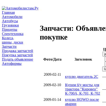
Главная
Автомобили
Автобусы
Грузовики
Запчасти: Объявле
Прицепы
Спецтехника
покупке
Колеса,
шины, диски
Запчасти
Ц
Продажа запчастей
Покупка запчастей
Подать объявление
Фото/Дата
Заголовок
Автофирмы
2009-02-11
куплю двигатель 2С
—
2009-02-10
Купим б/у мосты для
трактора "Кировец"
—
К-700А, К-701, К-702
2009-01-14
куплю HOWO после
—
аварии