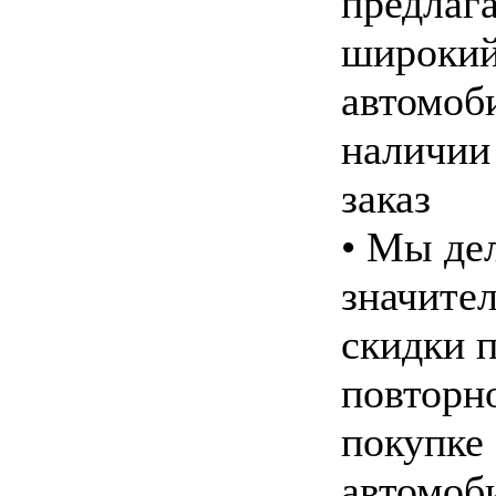
предлаг
широкий
автомоб
наличии
заказ
• Мы де
значите
скидки 
повторн
покупке
автомоб