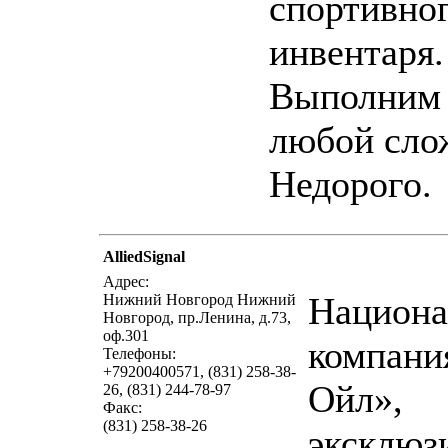
спортивно
инвентаря.
Выполним 
любой сло
Недорого.
AlliedSignal
написать пись
Адрес:
Национа
Нижний Новгород Нижний
Новгород, пр.Ленина, д.73,
оф.301
компани
Телефоны:
+79200400571, (831) 258-38-
Ойл»,
26, (831) 244-78-97
Факс:
(831) 258-38-26
эксклюз