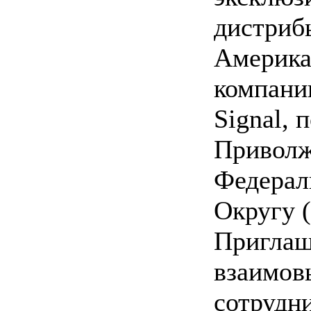
дистриб
Америка
компании
Signal, 
Приволж
Федерал
Округу 
Приглаш
взаимов
сотрудн