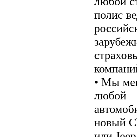
любой с
полис в
российс
зарубеж
страхов
компани
• Мы ме
любой
автомоб
новый Ch
или Jeep