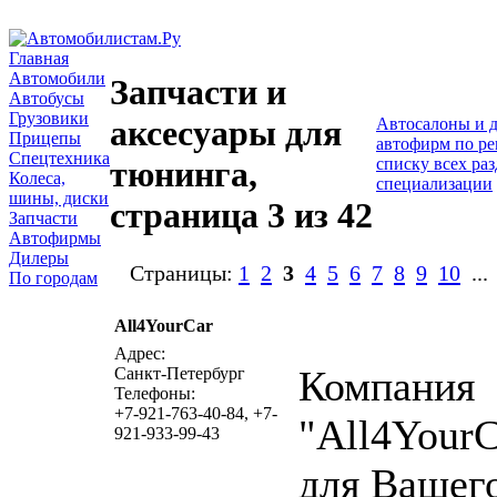
Главная
Автомобили
Запчасти и
Автобусы
Грузовики
аксесуары для
Автосалоны и 
Прицепы
автофирм по р
Спецтехника
списку всех ра
тюнинга,
Колеса,
специализации
шины, диски
страница 3 из 42
Запчасти
Автофирмы
Дилеры
Страницы:
1
2
3
4
5
6
7
8
9
10
..
По городам
All4YourCar
написать пись
Адрес:
Компания
Санкт-Петербург
Телефоны:
+7-921-763-40-84, +7-
"All4YourC
921-933-99-43
для Вашег