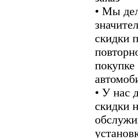
• Мы де
значите
скидки 
повторн
покупке
автомоб
• У нас 
скидки 
обслужи
установ