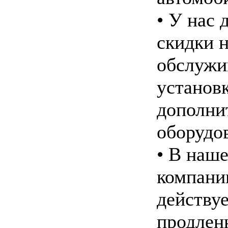
• У нас 
скидки 
обслужи
установ
дополни
оборудо
• В наш
компани
действу
продлен