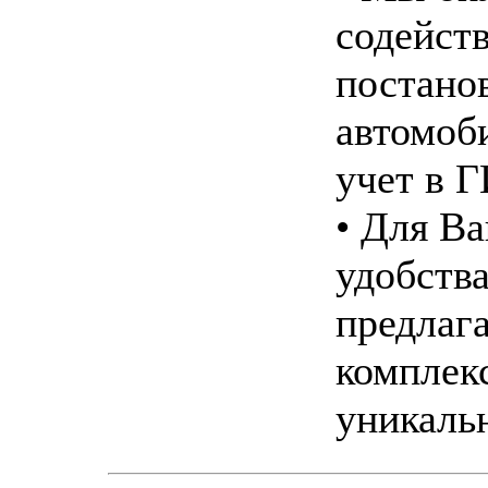
содейст
постано
автомоб
учет в 
• Для В
удобств
предлаг
комплек
уникаль