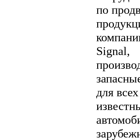
по прод
продукц
компании
Signal,
произво
запасны
для всех
известн
автомоб
зарубеж