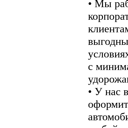
• Мы ра
корпора
клиента
выгодн
условия
с миним
удорожа
• У нас 
оформит
автомоб