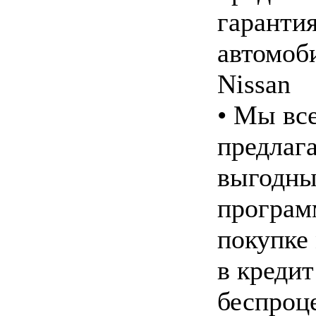
гарантия
автомоб
Nissan
• Мы вс
предлаг
выгодны
програм
покупке
в кредит
беспроц