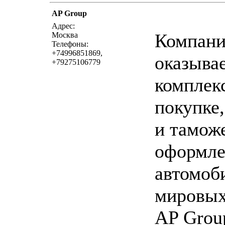
AP Group
написать пись
Адрес:
Компани
Москва
Телефоны:
+74996851869,
оказыва
+79275106779
комплекс
покупке,
и тамож
оформл
автомоб
мировых
AP Grou