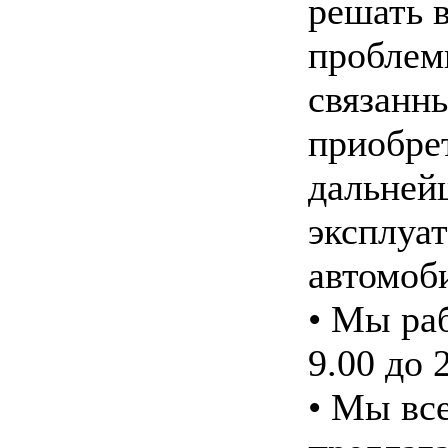
решать в
проблем
связанн
приобре
дальней
эксплуа
автомоб
• Мы ра
9.00 до 
• Мы вс