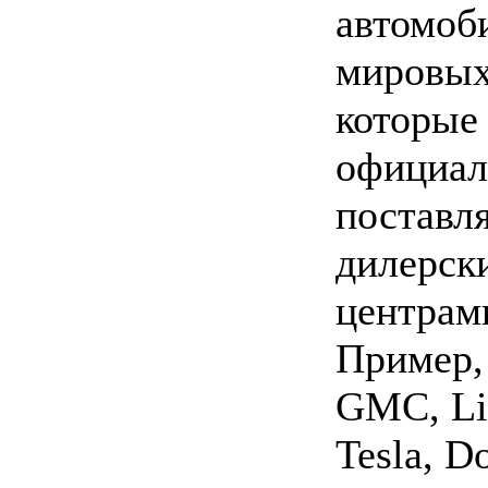
автомоб
мировых
которые
официал
поставл
дилерск
центрам
Пример,
GMC, Li
Tesla, D