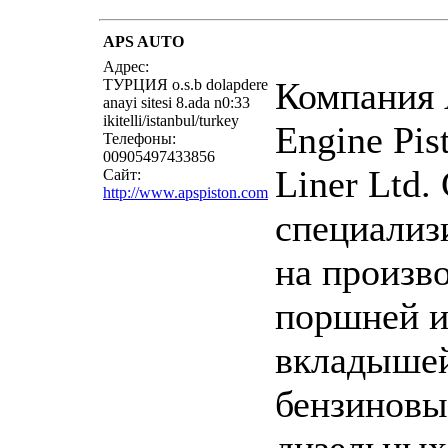
APS AUTO
написать пись
Адрес:
Компания 
ТУРЦИЯ o.s.b dolapdere
anayi sitesi 8.ada n0:33
ikitelli/istanbul/turkey
Engine Pis
Телефоны:
00905497433856
Liner Ltd. 
Сайт:
http://www.apspiston.com
специализ
на произв
поршней 
вкладышей
бензиновы