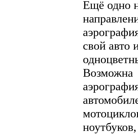
Ещё одно 
направлени
аэрографи
свой авто 
одноцветн
Возможна
аэрографи
автомобил
мотоцикло
ноутбуков,