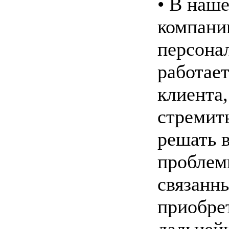
• В наш
компани
персона
работает
клиента,
стремит
решать в
проблем
связанн
приобре