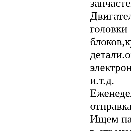
запчасте
Двигател
головки
блоков,
детали.о
электрон
и.т.д.
Еженеде
отправк
Ищем па