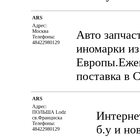
ARS
написать пись
Адрес:
Авто запчас
Москва
Телефоны:
48422980129
иномарки из
Европы.Еже
поставка в 
ARS
написать пись
Адрес:
Интерне
ПОЛЬША Lodz
св.Франциска
Телефоны:
б.у и но
48422980129