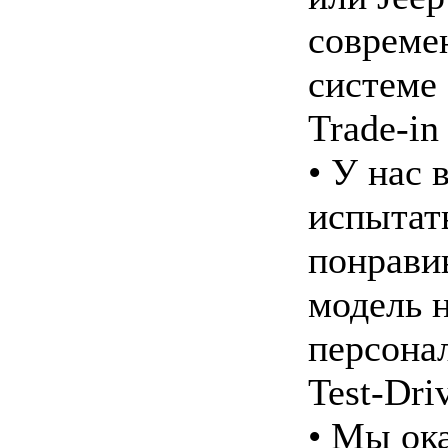
совреме
системе 
Trade-in
• У нас 
испытат
понрав
модель 
персона
Test-Dri
• Мы ок