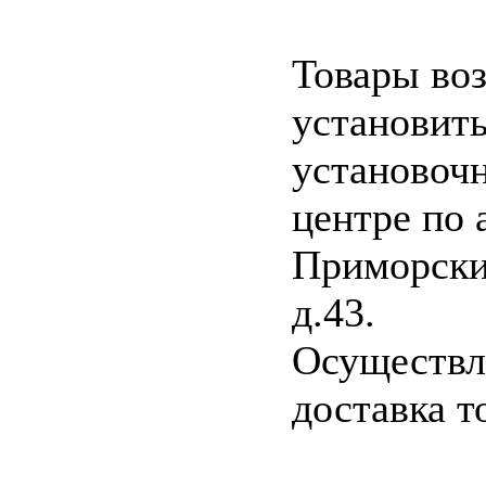
Товары во
установит
установоч
центре по 
Приморски
д.43.
Осуществл
доставка т