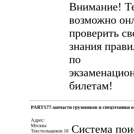
Внимание! Т
возможно он
проверить св
знания прав
по
экзаменацио
билетам!
PARTS77-запчасти грузовиков и спецтехники о
написать письмо
пос
Адрес:
Система пои
Москва
Текстильщиков 18