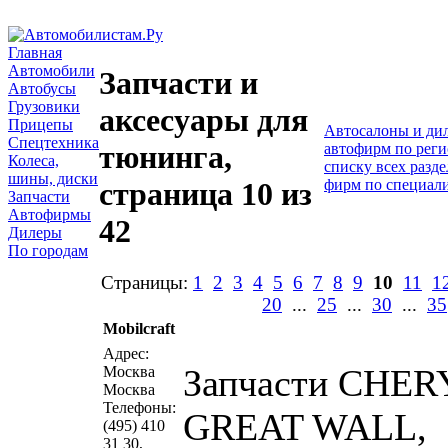
Главная
Автомобили
Запчасти и
Автобусы
Грузовики
аксесуары для
Прицепы
Автосалоны и ди
Спецтехника
тюнинга,
автофирм по рег
Колеса,
списку всех разде
шины, диски
фирм по специал
страница 10 из
Запчасти
Автофирмы
42
Дилеры
По городам
Страницы:
1
2
3
4
5
6
7
8
9
10
11
1
20
...
25
...
30
...
35
Mobilcraft
написать письмо
пос
Адрес:
Запчасти CHER
Москва
Москва
Телефоны:
GREAT WALL,
(495) 410
31 30,