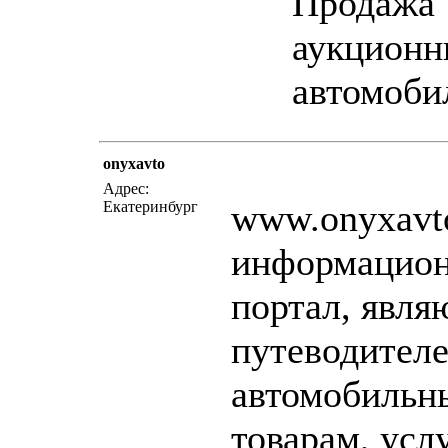
Продажа
аукцион
автомоби
onyxavto
написать письмо
пос
Адрес:
www.onyxavto
Екатеринбург
информацио
портал, явл
путеводител
автомобильн
товарам, усл