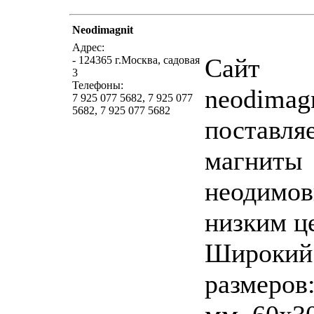
Neodimagnit
написать письмо
пос
Адрес:
Сайт
- 124365 г.Москва, садовая
3
Телефоны:
neodimagn
7 925 077 5682, 7 925 077
5682, 7 925 077 5682
поставля
магниты
неодимов
низким ц
Широкий
размеров