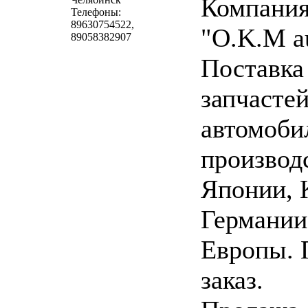
Компани
Телефоны:
89630754522,
"O.K.M a
89058382907
Поставка
запчастей
автомоби
производ
Японии, 
Германии
Европы. 
заказ.