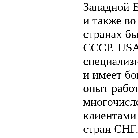
Западной 
и также во
странах б
СССР. USA
специализ
и имеет б
опыт рабо
многочис
клиентами
стран СНГ