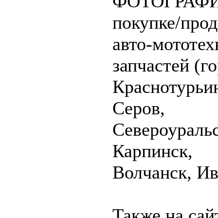
ФОТОГРАФИ
покупке/про
авто-мототех
запчастей (г
Краснотурьи
Серов,
Североуральс
Карпинск,
Волчанск, Ив
Также на сай