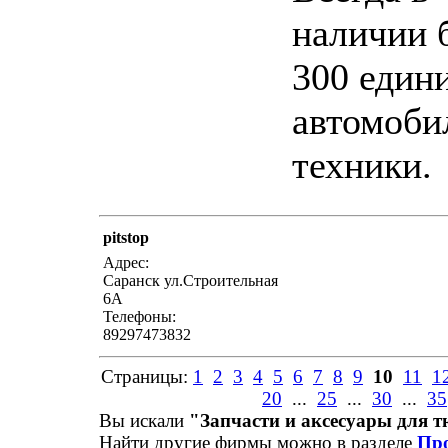
наличии 
300 един
автомоби
техники.
pitstop
написать письмо
пос
Адрес:
Саранск ул.Строительная
6А
Телефоны:
89297473832
Страницы:
1
2
3
4
5
6
7
8
9
10
11
1
20
...
25
...
30
...
35
Вы искали
"Запчасти и аксесуары для 
Найти другие фирмы можно в разделе
Пр