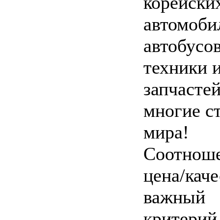
корейски
автомоби
автобусов
техники 
запчастей
многие с
мира!
Соотноше
цена/каче
важный
критерий