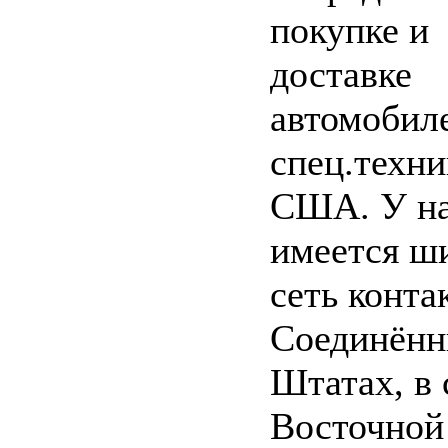
покупке и
доставке
автомобил
спец.техни
США. У н
имеется ш
сеть конта
Соединён
Штатах, в 
Восточной