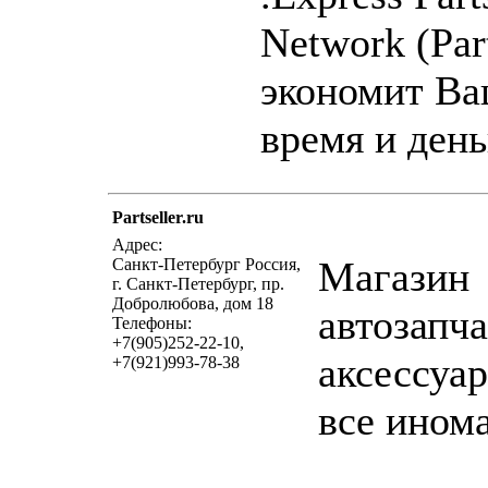
Network (Par
экономит В
время и день
Partseller.ru
написать письмо
пос
Адрес:
Магазин
Санкт-Петербург Россия,
г. Санкт-Петербург, пр.
Добролюбова, дом 18
автозапча
Телефоны:
+7(905)252-22-10,
аксессуар
+7(921)993-78-38
все ином