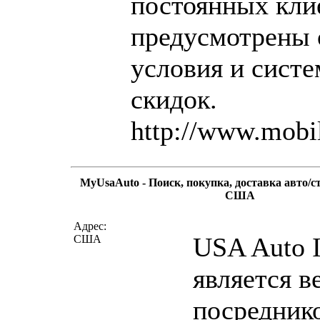
постоянных кли
предусмотрены
условия и систе
скидок.
http://www.mobil
MyUsaAuto - Поиск, покупка, доставка авто/с
США
написать письмо
пос
Адрес:
USA Auto I
США
является 
посредник