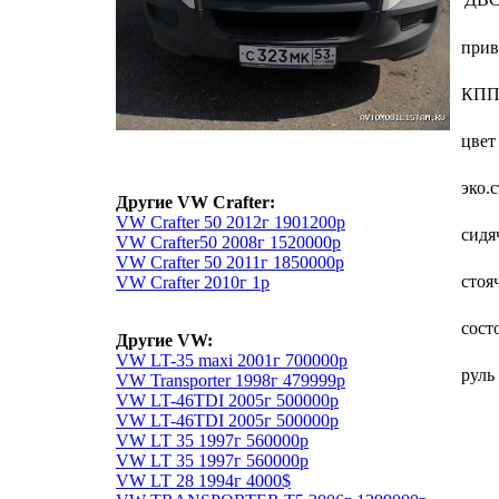
прив
КП
цвет
эко.
Другие VW Crafter:
VW Crafter 50 2012г 1901200р
сидя
VW Crafter50 2008г 1520000р
VW Crafter 50 2011г 1850000р
стоя
VW Crafter 2010г 1р
сост
Другие VW:
VW LT-35 maxi 2001г 700000р
руль
VW Transporter 1998г 479999р
VW LT-46TDI 2005г 500000р
VW LT-46TDI 2005г 500000р
VW LT 35 1997г 560000р
VW LT 35 1997г 560000р
VW LT 28 1994г 4000$