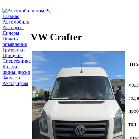
Главная
Автомобили
Автобусы
Дилеры
VW Crafter
Подать
объявление
Грузовики
Прицепы
Спецтехника
1115
Колеса,
шины, диски
Запчасти
Автофирмы
моде
год 
проб
тип
ДВ