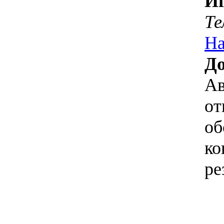
И
Те
На
До
Ав
от
об
ко
ре