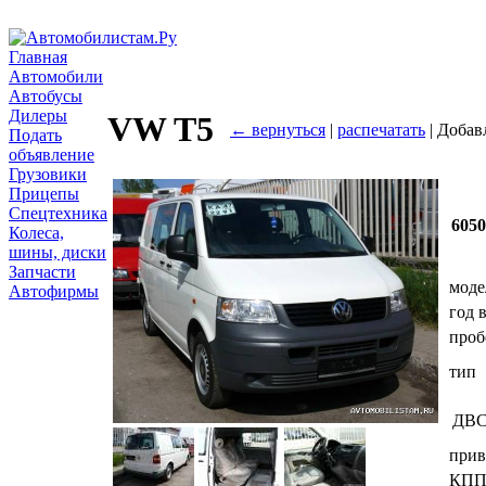
Главная
Автомобили
Автобусы
Дилеры
VW T5
← вернуться
|
распечатать
| Добав
Подать
объявление
Грузовики
Прицепы
Спецтехника
605
Колеса,
шины, диски
Запчасти
моде
Автофирмы
год 
проб
тип
ДВ
прив
КП