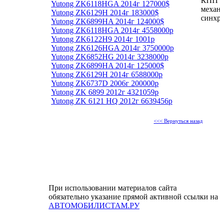
КПП 
Yutong ZK6118HGA 2014г 127000$
механ
Yutong ZK6129H 2014г 183000$
синх
Yutong ZK6899HA 2014г 124000$
Yutong ZK6118HGA 2014г 4558000р
Yutong ZK6122H9 2014г 1001р
Yutong ZK6126HGA 2014г 3750000р
Yutong ZK6852HG 2014г 3238000р
Yutong ZK6899HA 2014г 125000$
Yutong ZK6129H 2014г 6588000р
Yutong ZK6737D 2006г 200000р
Yutong ZK 6899 2012г 4321059р
Yutong ZK 6121 HQ 2012г 6639456р
<<< Вернуться назад
При использовании материалов сайта
обязательно указание прямой активной ссылки на
АВТОМОБИЛИСТАМ.РУ