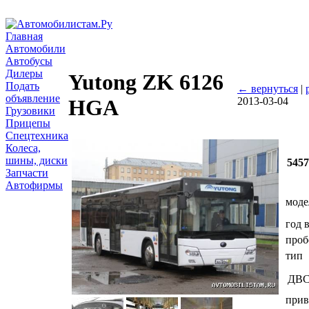
Главная
Автомобили
Автобусы
Дилеры
Yutong ZK 6126
Подать
← вернуться
|
объявление
2013-03-04
HGA
Грузовики
Прицепы
Спецтехника
Колеса,
шины, диски
545
Запчасти
Автофирмы
моде
год 
проб
тип
ДВ
прив