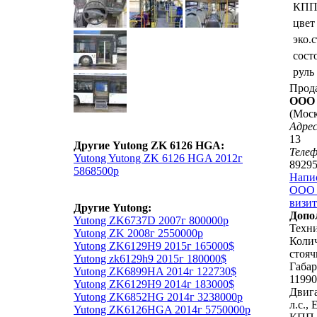
КП
цвет
эко.
сост
руль
Прод
ООО 
(Моск
Адрес
13
Другие Yutong ZK 6126 HGA:
Теле
Yutong Yutong ZK 6126 HGA 2012г
8929
5868500р
Напи
ООО 
визит
Другие Yutong:
Допо
Yutong ZK6737D 2007г 800000р
Техни
Yutong ZK 2008г 2550000р
Коли
Yutong ZK6129H9 2015г 165000$
стояч
Yutong zk6129h9 2015г 180000$
Габар
Yutong ZK6899HA 2014г 122730$
1199
Yutong ZK6129H9 2014г 183000$
Двига
Yutong ZK6852HG 2014г 3238000р
л.с., 
Yutong ZK6126HGA 2014г 5750000р