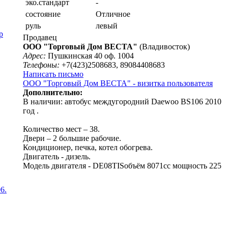
эко.стандарт
-
состояние
Отличное
руль
левый
р
Продавец
ООО "Торговый Дом ВЕСТА"
(Владивосток)
Адрес:
Пушкинская 40 оф. 1004
Телефоны:
+7(423)2508683, 89084408683
Написать письмо
ООО "Торговый Дом ВЕСТА" - визитка пользователя
Дополнительно:
В наличии: автобус междугородний Daewoo BS106 2010
год .
Количество мест – 38.
Двери – 2 большие рабочие.
Кондиционер, печка, котел обогрева.
Двигатель - дизель.
Модель двигателя - DE08TISобъём 8071сс мощность 225
6.