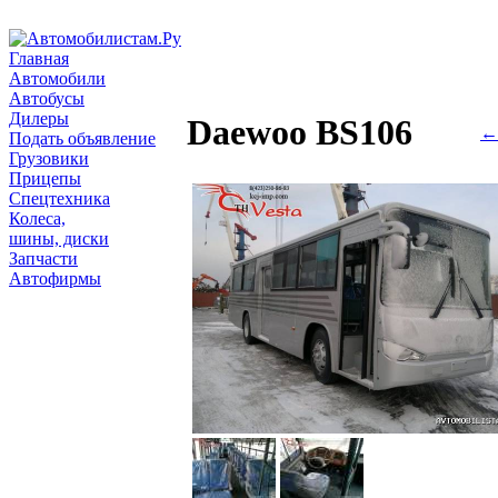
Главная
Автомобили
Автобусы
Дилеры
Daewoo BS106
← 
Подать объявление
Грузовики
Прицепы
Спецтехника
Колеса,
шины, диски
Запчасти
Автофирмы