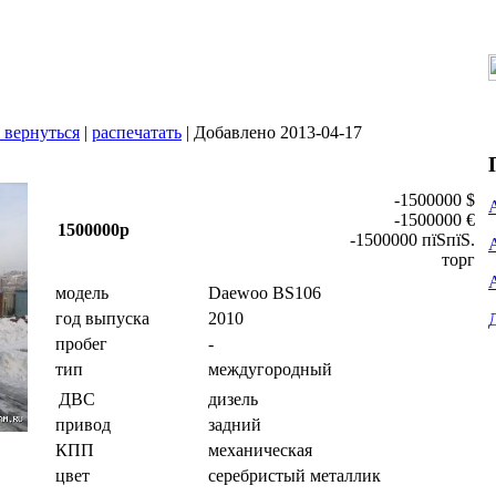
вернуться
|
распечатать
| Добавлено 2013-04-17
-1500000 $
-1500000 €
1500000р
-1500000 пїЅпїЅ.
торг
модель
Daewoo BS106
год выпуска
2010
пробег
-
тип
междугородный
дизель
ДВС
привод
задний
КПП
механическая
цвет
серебристый металлик