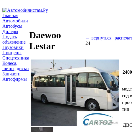
Главная
Автомобили
Автобусы
Дилеры
Daewoo
Подать
← вернуться
|
распечат
объявление
24
Lestar
Грузовики
Прицепы
Спецтехника
Колеса,
шины, диски
240
Запчасти
Автофирмы
моде
год 
проб
тип
ДВ