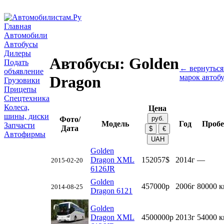
Главная
Автомобили
Автобусы
Дилеры
Автобусы: Golden
Подать
← вернуться
объявление
марок автоб
Dragon
Грузовики
Прицепы
Спецтехника
Колеса,
Цена
шины, диски
Фото/
Модель
Год
Пробе
Запчасти
Дата
Автофирмы
Golden
Dragon XML
152057$
2014г
—
2015-02-20
6126JR
Golden
457000р
2006г
80000 
2014-08-25
Dragon 6121
Golden
Dragon XML
4500000р
2013г
54000 