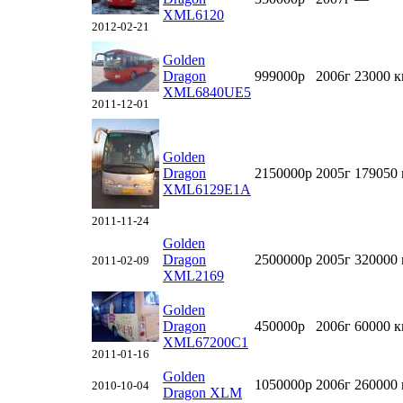
XML6120
2012-02-21
Golden
Dragon
999000р
2006г
23000 
XML6840UE5
2011-12-01
Golden
Dragon
2150000р
2005г
179050
XML6129E1A
2011-11-24
Golden
Dragon
2500000р
2005г
320000
2011-02-09
XML2169
Golden
Dragon
450000р
2006г
60000 
XML67200C1
2011-01-16
Golden
1050000р
2006г
260000
2010-10-04
Dragon XLM