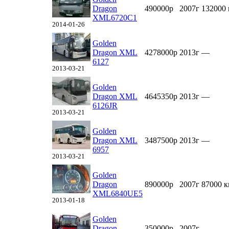
Dragon
490000р
2007г
132000
XML6720C1
2014-01-26
Golden
Dragon XML
4278000р
2013г
—
6127
2013-03-21
Golden
Dragon XML
4645350р
2013г
—
6126JR
2013-03-21
Golden
Dragon XML
3487500р
2013г
—
6957
2013-03-21
Golden
Dragon
890000р
2007г
87000 
XML6840UE5
2013-01-18
Golden
Dragon
350000р
2007г
—